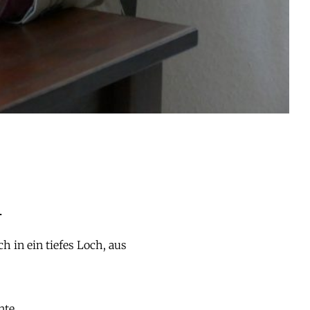
n
h in ein tiefes Loch,
aus
nte.