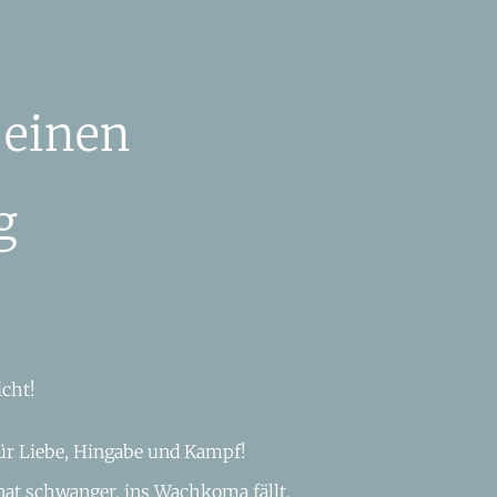
 einen
g
icht!
ür Liebe, Hingabe und Kampf!
nat schwanger, ins Wachkoma fällt,