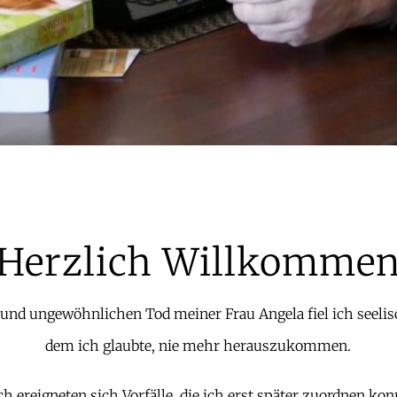
Herzlich Willkomme
nd ungewöhnlichen Tod meiner Frau Angela fiel ich seelisc
dem ich glaubte, nie mehr herauszukommen.
h ereigneten sich Vorfälle, die ich erst später zuordnen kon